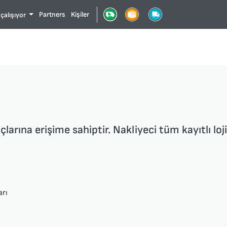
Partners
Kişiler
 çalışıyor
larına erişime sahiptir. Nakliyeci tüm kayıtlı lojis
arı