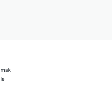
lamak
le