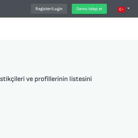
Register/Login
Demo talep et
tikçileri ve profillerinin listesini