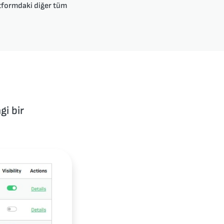
atformdaki diğer tüm
gi bir