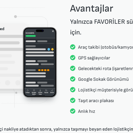
Avantajlar
Yalnızca FAVORİLER süt
için.
Araç takibi (otobüs/kamyo
GPS sağlayıcılar
Gelecekteki rota (işaretlen
Google Sokak Görünümü
Lojistikçi müşterisiyle gör
Taşıt aracı plakası
Anlık hız
kçi nakliye atadıktan sonra, yalnızca taşımayı beyan eden lojistikç