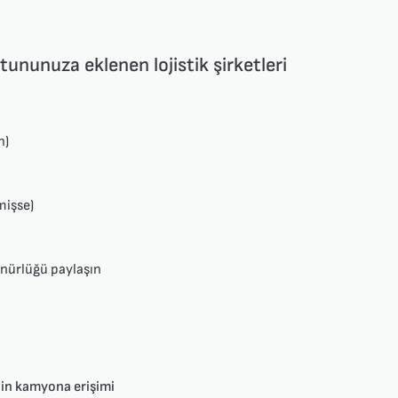
ununuza eklenen lojistik şirketleri
n)
mişse)
ünürlüğü paylaşın
inin kamyona erişimi