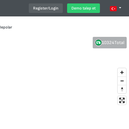
Register/Login
Demo talep et
Depolar
10324
Total