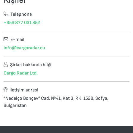
Telephone
+359 877 031 852
E-mail
info@cargoradar.eu
Şirket hakkında bilgi
Cargo Radar Ltd.
İletişim adresi
”Nedelço Bonçev” Cad. №41, Kat 3, P.K. 1528, Sofya,
Bulgaristan