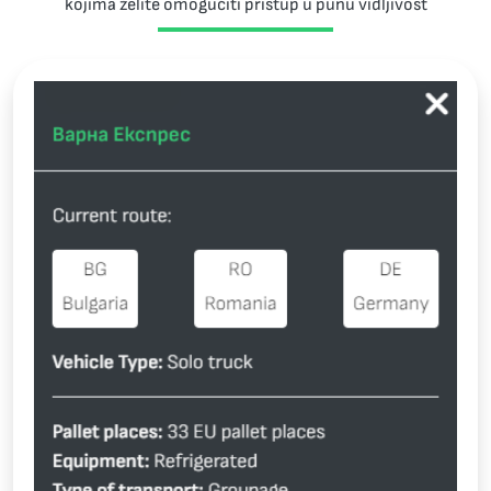
kojima želite omogućiti pristup u punu vidljivost