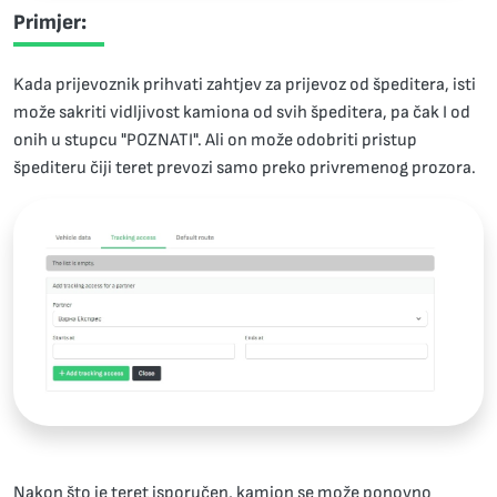
Primjer:
Kada prijevoznik prihvati zahtjev za prijevoz od špeditera, isti
može sakriti vidljivost kamiona od svih špeditera, pa čak I od
onih u stupcu "POZNATI". Ali on može odobriti pristup
špediteru čiji teret prevozi samo preko privremenog prozora.
Nakon što je teret isporučen, kamion se može ponovno