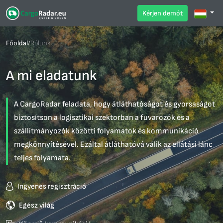
Kérjen demót
Főoldal
/
Rólunk
A mi eladatunk
A CargoRadar feladata, hogy átláthatóságot és gyorsaságot
biztosítson a logisztikai szektorban a fuvarozók és a
szállítmányozók közötti folyamatok és kommunikáció
megkönnyítésével. Ezáltal átláthatóvá válik az ellátási lánc
teljes folyamata.
Ingyenes regisztráció
Egész világ