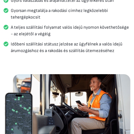
Gyors válaszadás és árajánlattétel az ügyfélkérés után
Gyorsan megtalálja a rakodási címhez legközelebbi
tehergépkocsit
A teljes szállítási folyamat valós idejű nyomon követhetősége
- az elejétől a végéig
Időbeni szállítási státusz jelzése az ügyfélnek a valós idejű
árumozgáshoz és a rakodás és szállítás ütemezéséhez