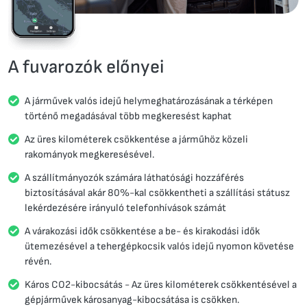
A fuvarozók előnyei
A járművek valós idejű helymeghatározásának a térképen
történő megadásával több megkeresést kaphat
Az üres kilométerek csökkentése a járműhöz közeli
rakományok megkeresésével.
A szállítmányozók számára láthatósági hozzáférés
biztosításával akár 80%-kal csökkentheti a szállítási státusz
lekérdezésére irányuló telefonhívások számát
A várakozási idők csökkentése a be- és kirakodási idők
ütemezésével a tehergépkocsik valós idejű nyomon követése
révén.
Káros CO2-kibocsátás - Az üres kilométerek csökkentésével a
gépjárművek károsanyag-kibocsátása is csökken.