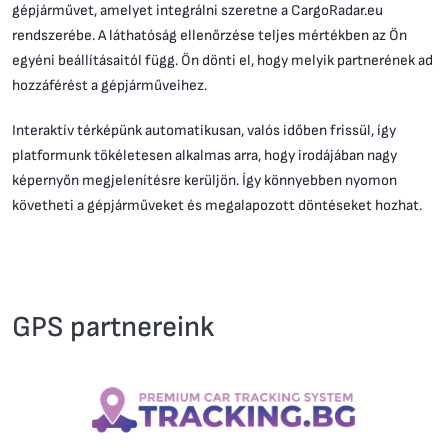
gépjárművet, amelyet integrálni szeretne a CargoRadar.eu
rendszerébe. A láthatóság ellenőrzése teljes mértékben az Ön
egyéni beállításaitól függ. Ön dönti el, hogy melyik partnerének ad
hozzáférést a gépjárműveihez.
Interaktív térképünk automatikusan, valós időben frissül, így
platformunk tökéletesen alkalmas arra, hogy irodájában nagy
képernyőn megjelenítésre kerüljön. Így könnyebben nyomon
követheti a gépjárműveket és megalapozott döntéseket hozhat.
GPS partnereink