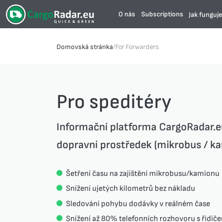
O nás
Subscriptions
Jak funguj
Domovská stránka
/
For Forwarders
Pro speditéry
Informační platforma CargoRadar.eu
dopravní prostředek (mikrobus / kam
Šetření času na zajištění mikrobusu/kamionu
Snížení ujetých kilometrů bez nákladu
Sledování pohybu dodávky v reálném čase
Snížení až 80% telefonních rozhovoru s řidič