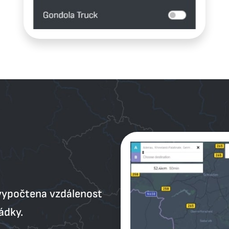
 vypočtena vzdálenost
ádky.