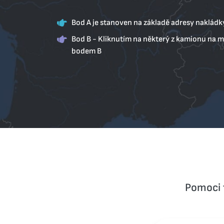
Bod А je stanoven na základě adresy nakládk
Bod В - Kliknutím na některý z kamionu na 
bodem В
Pomoci t