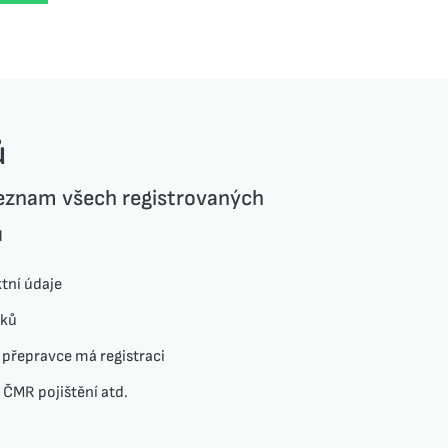
ů
seznam všech registrovaných
ů
tní údaje
dků
 přepravce má registraci
 ČMR pojištění atd.