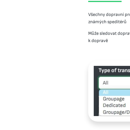
Všechny dopravní pr
známých speditérů
Může sledovat doprav
k dopravě