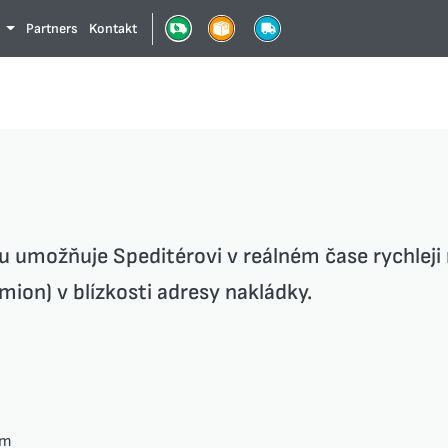
Partners
Kontakt
e
 umožňuje Speditérovi v reálném čase rychleji 
ion) v blízkosti adresy nakládky.
em