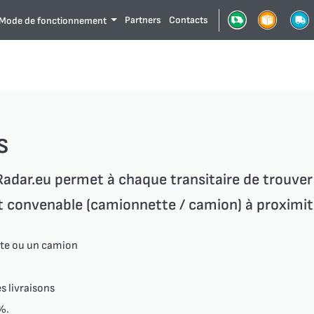
Partners
Contacts
Mode de fonctionnement
s
adar.eu permet à chaque transitaire de trouver
t convenable (camionnette / camion) à proximité
te ou un camion
s livraisons
%.