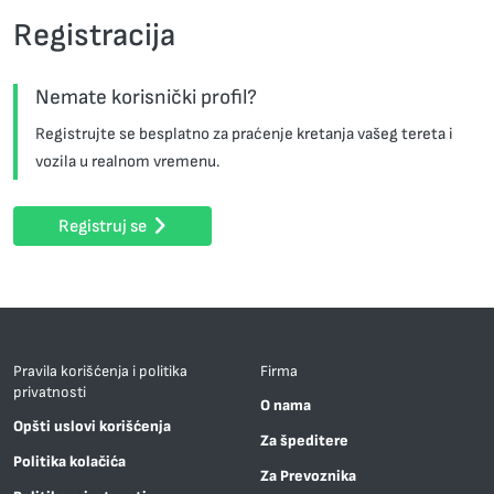
Registracija
Nemate korisnički profil?
Registrujte se besplatno za praćenje kretanja vašeg tereta i
vozila u realnom vremenu.
Registruj se
Pravila korišćenja i politika
Firma
privatnosti
O nama
Opšti uslovi korišćenja
Za špeditere
Politika kolačića
Za Prevoznika