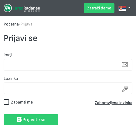
Zatraži demo
Početna
/
Prijava
Prijavi se
imejl
Lozinka
Zapamti me
Zaboravljena lozinka
Prijavite se