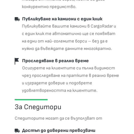
конкурентно предимство.
Публикуване на камиони с един клик
Публикувайте вашите камиони в CargoRadar и
с един клик те автоматично ще се появяват
на едни от най-големите борси – без да е
нужно да въвеждате данните многократно.
Проследяване в реално време
Осигурете на клиентите си пълна видимост
чрез проследяване на пратките в реално време
и изградете доверие и подобрете
удовлетвореността на клиентите.
За Спедитори
Спедиторите могат да се възползват от
Достъп до доверени превозвачи