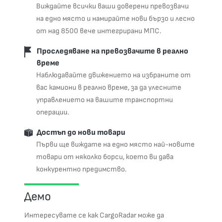
Виждайте всички ваши доверени превозвачи
на едно място и намирайте нови бързо и лесно
от над 8500 вече интегрирани МПС.
Проследяване на превозвачите в реално
време
Наблюдавайте движението на избраните от
вас камиони в реално време, за да улесните
управлението на вашите транспортни
операции.
Достъп до нови товари
Първи ще виждате на едно място най-новите
товари от няколко борси, което ви дава
конкурентно предимство.
Демо
Интересувате се как CargoRadar може да