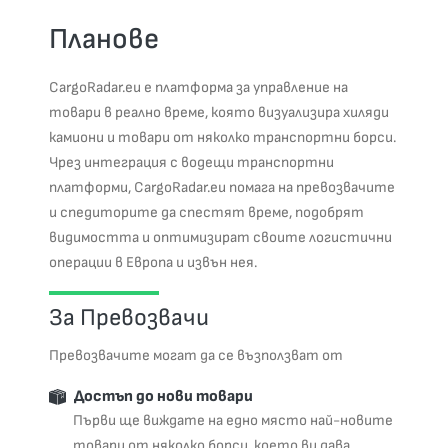
Планове
CargoRadar.eu е платформа за управление на
товари в реално време, която визуализира хиляди
камиони и товари от няколко транспортни борси.
Чрез интеграция с водещи транспортни
платформи, CargoRadar.eu помага на превозвачите
и спедиторите да спестят време, подобрят
видимостта и оптимизират своите логистични
операции в Европа и извън нея.
За Превозвачи
Превозвачите могат да се възползват от
Достъп до нови товари
Първи ще виждате на едно място най-новите
товари от няколко борси, което ви дава